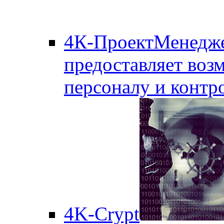
4К-ПроектМенедж
предоставляет воз
персоналу и контро
4K-Crypt