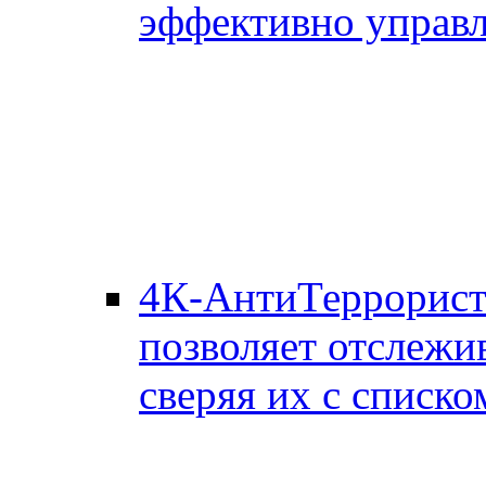
эффективно управл
4К-АнтиТеррорис
позволяет отслежи
сверяя их с списко