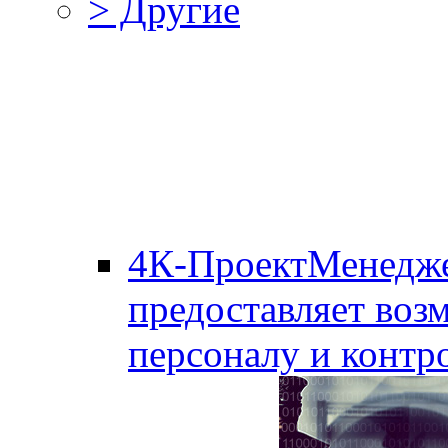
> Другие
4К-ПроектМенедж
предоставляет воз
персоналу и контро