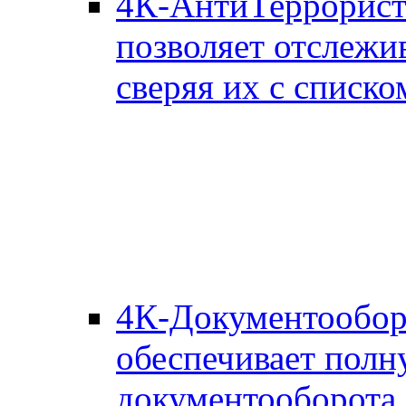
4К-АнтиТеррорис
позволяет отслежи
сверяя их с списко
4К-Документообор
обеспечивает полн
документооборота