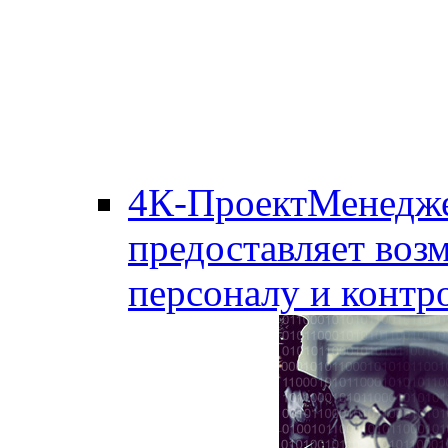
4К-ПроектМенедж
предоставляет воз
персоналу и контро