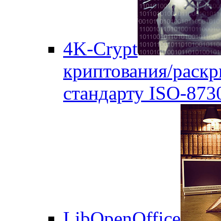
4K-Crypt
криптования/раск
стандарту ISO-873
LibOpenOffice