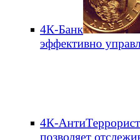
4К-Банк
эффективно управл
4К-АнтиТеррорис
позволяет отслежи