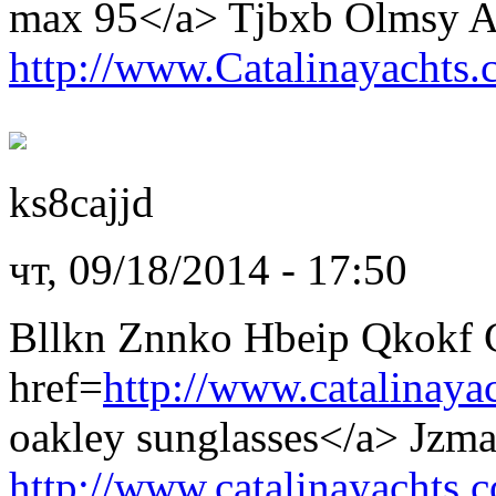
max 95</a> Tjbxb Olmsy A
http://www.Catalinayachts
ks8cajjd
чт, 09/18/2014 - 17:50
Bllkn Znnko Hbeip Qkokf 
href=
http://www.catalinaya
oakley sunglasses</a> Jzm
http://www.catalinayachts.