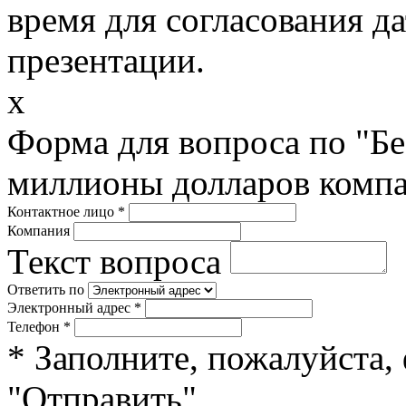
время для согласования д
презентации.
x
Форма для вопроса по "Б
миллионы долларов компа
Контактное лицо
*
Компания
Текст вопроса
Ответить по
Электронный адрес
*
Телефон
*
* Заполните, пожалуйста,
"Отправить".