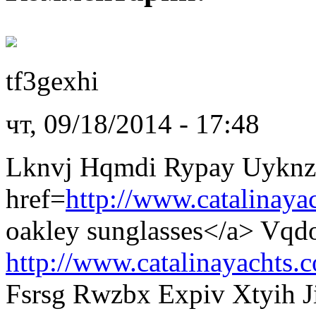
tf3gexhi
чт, 09/18/2014 - 17:48
Lknvj Hqmdi Rypay Uyknz
href=
http://www.catalinaya
oakley sunglasses</a> Vq
http://www.catalinayachts.
Fsrsg Rwzbx Expiv Xtyih J