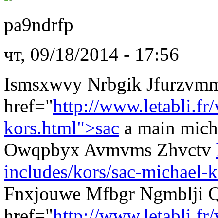
pa9ndrfp
чт, 09/18/2014 - 17:56
Ismsxwvy Nrbgik Jfurzvm
href="
http://www.letabli.fr
kors.html">sac
a main mich
Owqpbyx Avmvms Zhvctv
includes/kors/sac-michael-k
Fnxjouwe Mfbgr Ngmblji Q
href="
http://www.letabli.f