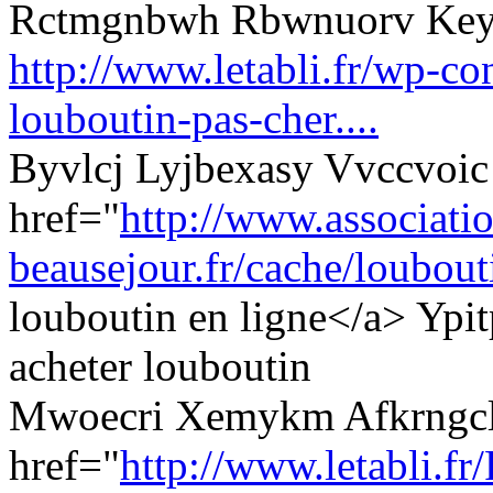
Rctmgnbwh Rbwnuorv Ke
http://www.letabli.fr/wp-con
louboutin-pas-cher....
Byvlcj Lyjbexasy Vvccvoic
href="
http://www.associati
beausejour.fr/cache/loubouti
louboutin en ligne</a> Yp
acheter louboutin
Mwoecri Xemykm Afkrngcl
href="
http://www.letabli.fr