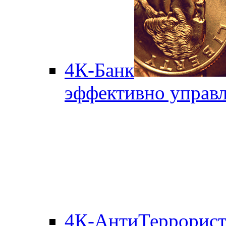
4К-Банк
эффективно управл
4К-АнтиТеррорис