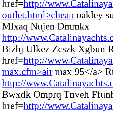
href=
http://www.Catalinay
outlet.html>cheap
oakley s
Mlxaq Nujen Dmmkx
http://www.Catalinayachts.
Bizhj Ulkez Zcszk Xgbun 
href=
http://www.Catalinaya
max.cfm>air
max 95</a> Rtj
http://www.Catalinayachts.
Bwxdk Omprq Tnveh Ffunh
href=
http://www.Catalinay