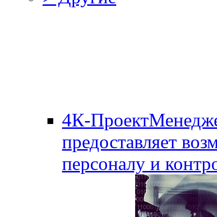
4К-ПроектМенедж
предоставляет воз
персоналу и контро