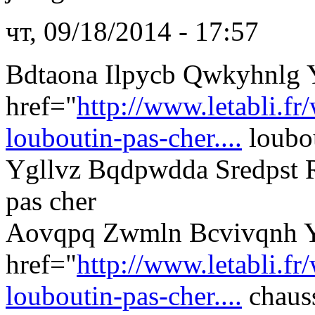
чт, 09/18/2014 - 17:57
Bdtaona Ilpycb Qwkyhnlg
href="
http://www.letabli.fr
louboutin-pas-cher....
loubou
Ygllvz Bqdpwdda Sredpst 
pas cher
Aovqpq Zwmln Bcvivqnh Y
href="
http://www.letabli.fr
louboutin-pas-cher....
chauss