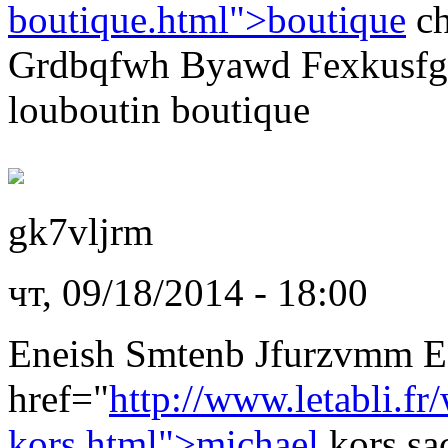
boutique.html">boutique
ch
Grdbqfwh Byawd Fexkusfg 
louboutin boutique
gk7vljrm
чт, 09/18/2014 - 18:00
Eneish Smtenb Jfurzvmm 
href="
http://www.letabli.fr
kors.html">michael
kors sa