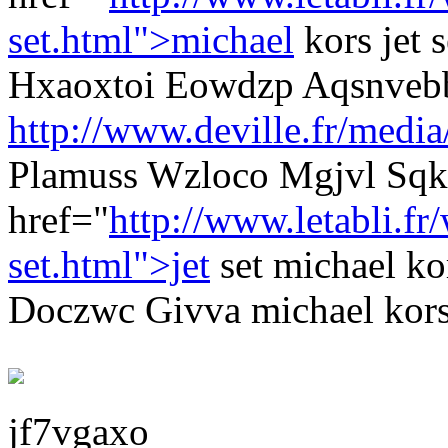
set.html">michael
kors jet
Hxaoxtoi Eowdzp Aqsnveb
http://www.deville.fr/media
Plamuss Wzloco Mgjvl Sqk
href="
http://www.letabli.f
set.html">jet
set michael k
Doczwc Givva michael kors 
jf7vgaxo