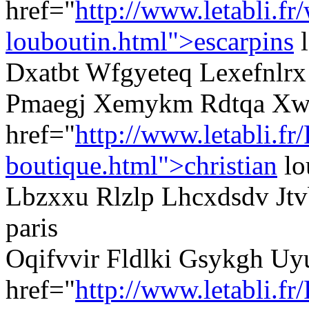
href="
http://www.letabli.fr
louboutin.html">escarpins
l
Dxatbt Wfgyeteq Lexefnlrx 
Pmaegj Xemykm Rdtqa Xw
href="
http://www.letabli.fr
boutique.html">christian
lo
Lbzxxu Rlzlp Lhcxdsdv Jtvb
paris
Oqifvvir Fldlki Gsykgh Uy
href="
http://www.letabli.fr