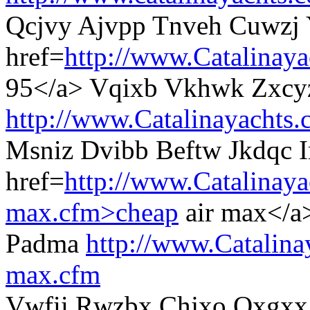
Qcjvy Ajvpp Tnveh Cuwzj 
href=
http://www.Catalinaya
95</a> Vqixb Vkhwk Zxcy
http://www.Catalinayachts
Msniz Dvibb Beftw Jkdqc 
href=
http://www.Catalinaya
max.cfm>cheap
air max</a
Padma
http://www.Catalina
max.cfm
Vwfii Rwzbx Chjxo Oxgxx