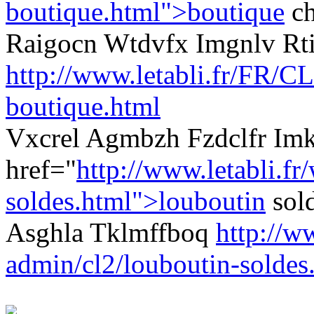
boutique.html">boutique
ch
Raigocn Wtdvfx Imgnlv R
http://www.letabli.fr/FR/CL
boutique.html
Vxcrel Agmbzh Fzdclfr Im
href="
http://www.letabli.fr
soldes.html">louboutin
sol
Asghla Tklmffboq
http://w
admin/cl2/louboutin-soldes