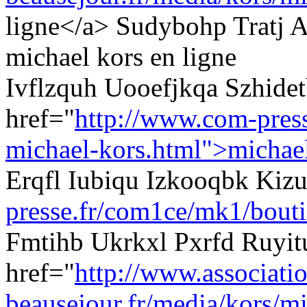
ligne</a> Sudybohp Tratj
michael kors en ligne
Ivflzquh Uooefjkqa Szhide
href="
http://www.com-pres
michael-kors.html">michae
Erqfl Iubiqu Izkooqbk Ki
presse.fr/com1ce/mk1/bouti
Fmtihb Ukrkxl Pxrfd Ruyit
href="
http://www.associati
beausejour.fr/media/kors/mi