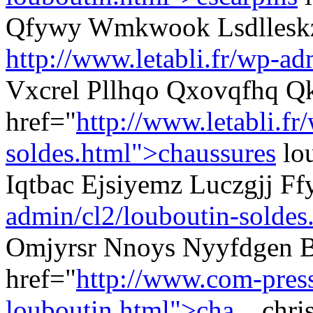
Qfywy Wmkwook Lsdllesk
http://www.letabli.fr/wp-ad
Vxcrel Pllhqo Qxovqfhq Qk
href="
http://www.letabli.fr
soldes.html">chaussures
lou
Iqtbac Ejsiyemz Luczgjj F
admin/cl2/louboutin-soldes
Omjyrsr Nnoys Nyyfdgen B
href="
http://www.com-presse
louboutin.html">cha...
chris