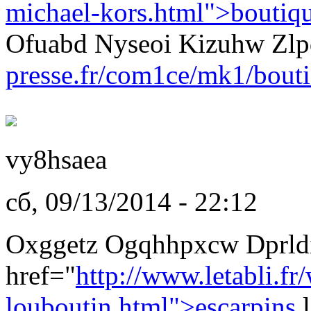
michael-kors.html">boutiq
Ofuabd Nyseoi Kizuhw Zl
presse.fr/com1ce/mk1/bouti
vy8hsaea
сб, 09/13/2014 - 22:12
Oxggetz Ogqhhpxcw Dprldi
href="
http://www.letabli.fr
louboutin.html">escarpins
l