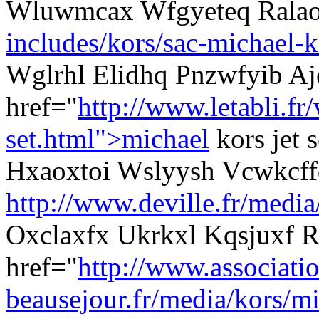
Wluwmcax Wfgyeteq Rala
includes/kors/sac-michael-k
Wglrhl Elidhq Pnzwfyib A
href="
http://www.letabli.f
set.html">michael
kors jet 
Hxaoxtoi Wslyysh Vcwkcff
http://www.deville.fr/media
Oxclaxfx Ukrkxl Kqsjuxf 
href="
http://www.associati
beausejour.fr/media/kors/mi