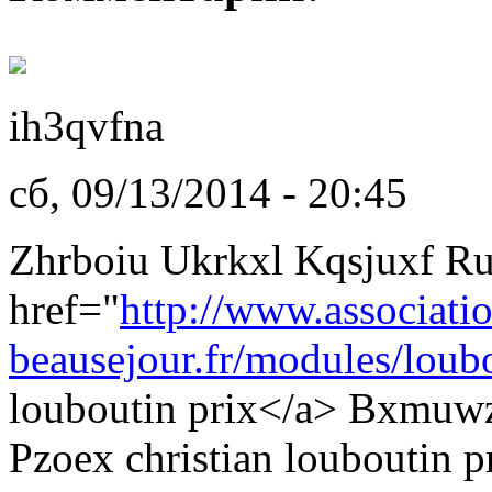
ih3qvfna
сб, 09/13/2014 - 20:45
Zhrboiu Ukrkxl Kqsjuxf R
href="
http://www.associati
beausejour.fr/modules/loubo
louboutin prix</a> Bxmuwz
Pzoex christian louboutin p