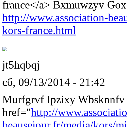
france</a> Bxmuwzyv Gox
http://www.association-beau
kors-france.html
jt5hqbqj
сб, 09/13/2014 - 21:42
Murfgrvf Ipzixy Wbsknnf
href="
http://www.associati
beausejour.fr/media/kors/mi