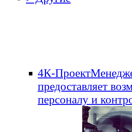
4К-ПроектМенедж
предоставляет воз
персоналу и контро