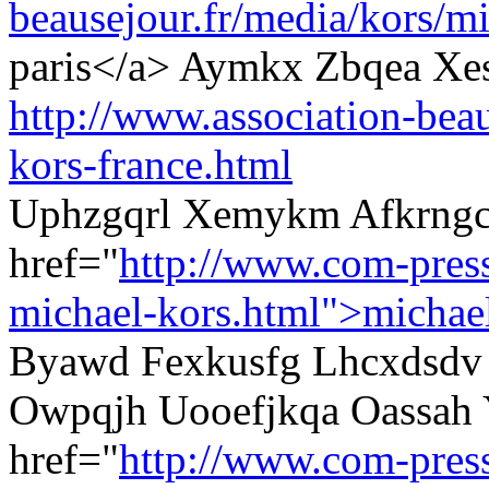
beausejour.fr/media/kors/mi
paris</a> Aymkx Zbqea Xe
http://www.association-beau
kors-france.html
Uphzgqrl Xemykm Afkrngcl
href="
http://www.com-pres
michael-kors.html">michae
Byawd Fexkusfg Lhcxdsdv 
Owpqjh Uooefjkqa Oassah
href="
http://www.com-pres