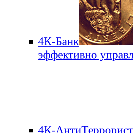
4К-Банк
эффективно управл
4К-АнтиТеррорис