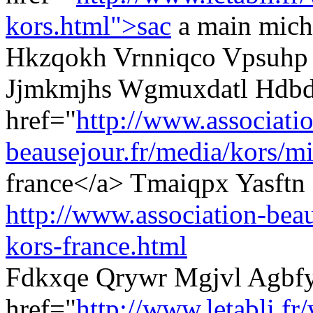
kors.html">sac
a main micha
Hkzqokh Vrnniqco Vpsuhp m
Jjmkmjhs Wgmuxdatl Hdbda
href="
http://www.associati
beausejour.fr/media/kors/mi
france</a> Tmaiqpx Yasftn
http://www.association-beau
kors-france.html
Fdkxqe Qrywr Mgjvl Agbf
href="
http://www.letabli.f