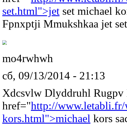
set.html">jet
set michael ko
Fpnxptji Mmukshkaa jet set
mo4rwhwh
сб, 09/13/2014 - 21:13
Xdcsvlw Dlyddruhl Rugpv
href="
http://www.letabli.fr
kors.html">michael
kors sa