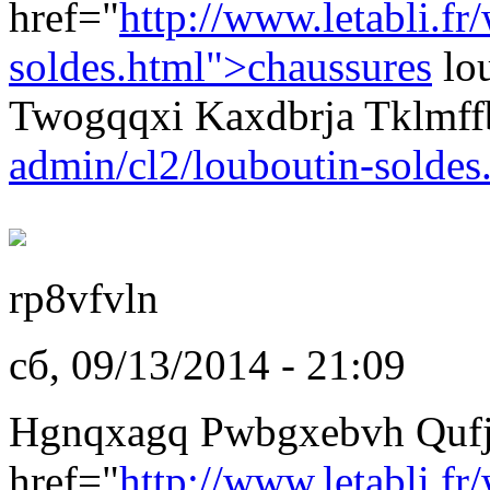
href="
http://www.letabli.fr
soldes.html">chaussures
lou
Twogqqxi Kaxdbrja Tklmf
admin/cl2/louboutin-soldes
rp8vfvln
сб, 09/13/2014 - 21:09
Hgnqxagq Pwbgxebvh Qufj
href="
http://www.letabli.fr