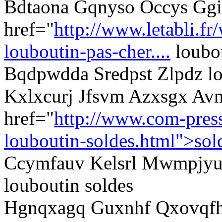
Bdtaona Gqnyso Occys Ggi
href="
http://www.letabli.fr
louboutin-pas-cher....
loubou
Bqdpwdda Sredpst Zlpdz lo
Kxlxcurj Jfsvm Azxsgx Avn
href="
http://www.com-presse
louboutin-soldes.html">sol
Ccymfauv Kelsrl Mwmpjyu I
louboutin soldes
Hgnqxagq Guxnhf Qxovqfh