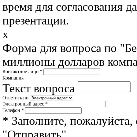
время для согласования д
презентации.
x
Форма для вопроса по "Б
миллионы долларов компа
Контактное лицо
*
Компания
Текст вопроса
Ответить по
Электронный адрес
*
Телефон
*
* Заполните, пожалуйста,
"Отправить".