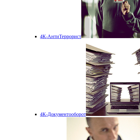
4К-АнтиТеррорист
4К-Документооборот