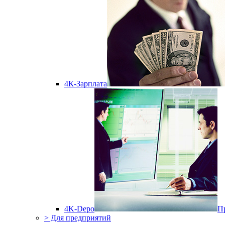
4К-Зарплата
4K-Depo
П
> Для предприятий