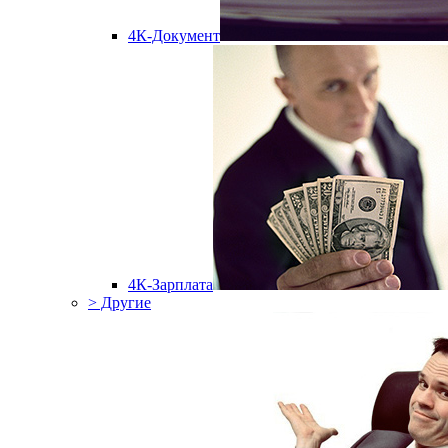
4К-Документ
4К-Зарплата
> Другие