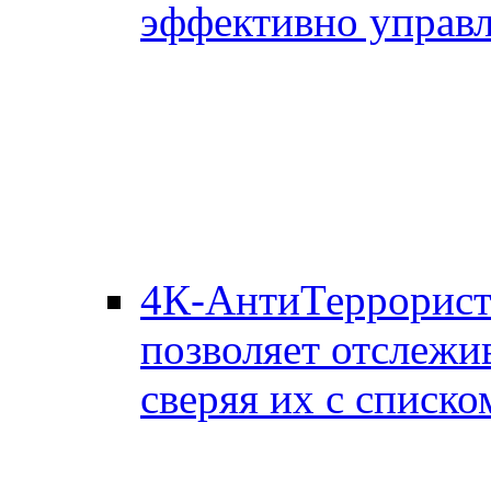
эффективно управл
4К-АнтиТеррорис
позволяет отслежи
сверяя их с списко