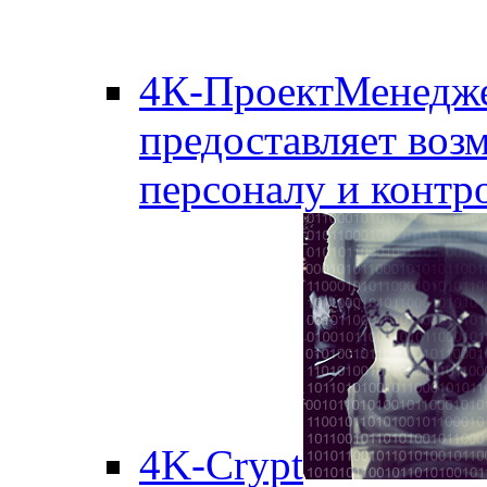
4К-ПроектМенедж
предоставляет воз
персоналу и контро
4K-Crypt