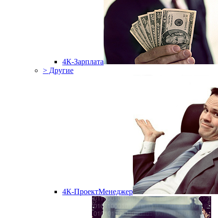
4К-Зарплата
> Другие
4К-ПроектМенеджер