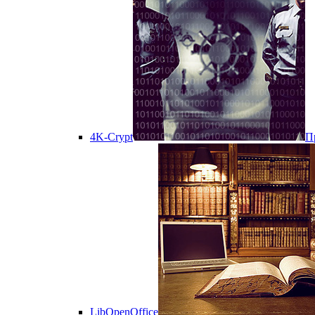
4K-Crypt
П
LibOpenOffice