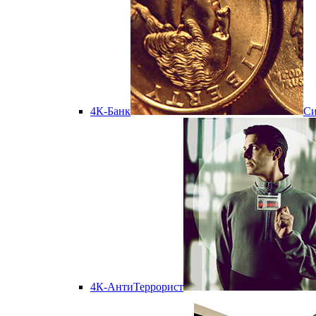
4К-Банк
Cи
4К-АнтиТеррорист