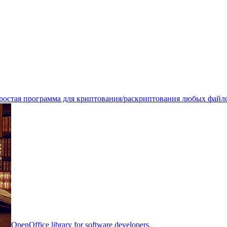
ростая программа для криптования/раскриптования любых файло
OpenOffice library for software developers.