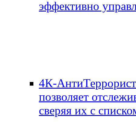
эффективно управл
4К-АнтиТеррорис
позволяет отслежи
сверяя их с списко