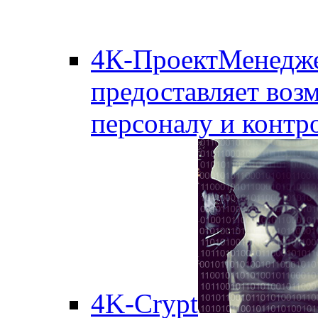
4К-ПроектМенедж
предоставляет воз
персоналу и контро
4K-Crypt