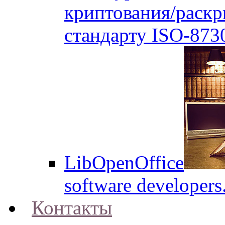
криптования/раск
стандарту ISO-873
LibOpenOffice
software developers
Контакты