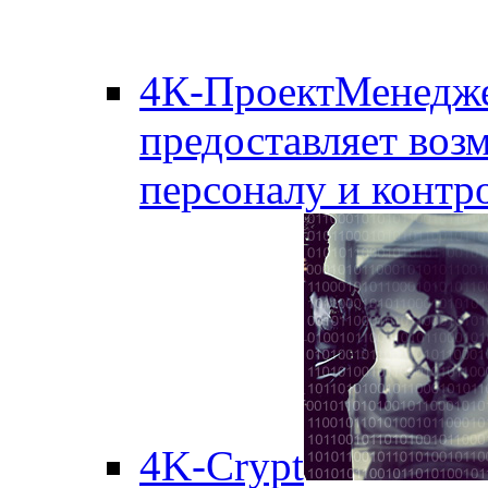
4К-ПроектМенедж
предоставляет воз
персоналу и контро
4K-Crypt