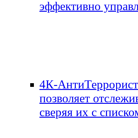
эффективно управл
4К-АнтиТеррорис
позволяет отслежи
сверяя их с списко