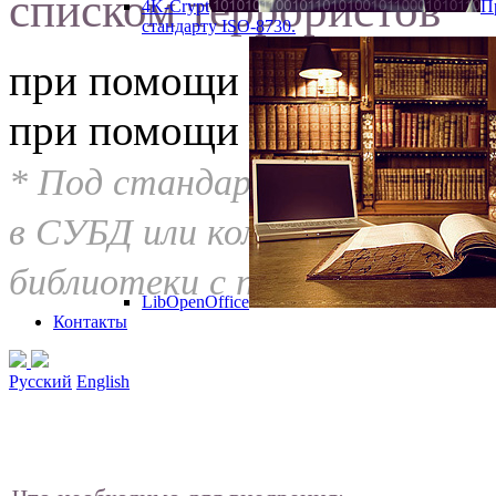
списком террористов
4K-Crypt
П
стандарту ISO-8730.
при помощи стандартной
при помощи библиотеки 4
* Под стандартной библиоте
в СУБД или компиляторы раз
библиотеки с подобными фун
LibOpenOffice
Контакты
Русский
English