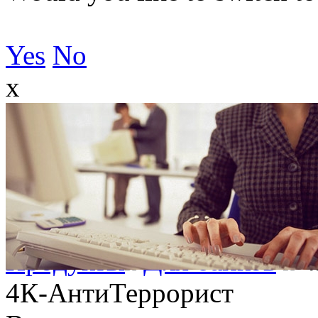
Yes
No
x
Продукты
Для банков
4
4К-АнтиТеррорист