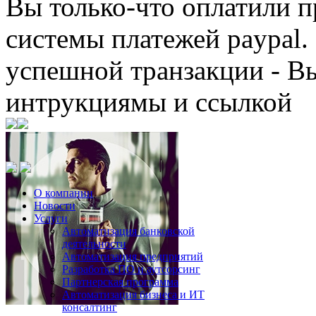
Вы только-что оплатили
системы платежей paypal. 
успешной транзакции - В
интрукциямы и ссылкой
О компании
Новости
Услуги
Автоматизация банковской
деятельности
Автоматизация предприятий
Разработка ПО и аутсорсинг
Партнерская программа
Автоматизация бизнеса и ИТ
консалтинг