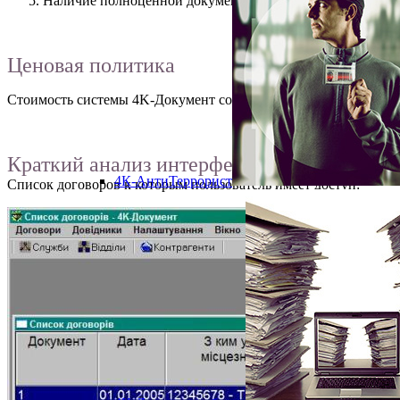
Наличие полноценной документации, позволяющей легко 
Ценовая политика
Стоимость системы 4K-Документ составляет 3000 гривен без ог
Краткий анализ интерфейса программы
4К-АнтиТеррорист
Список договоров к которым пользователь имеет доступ: