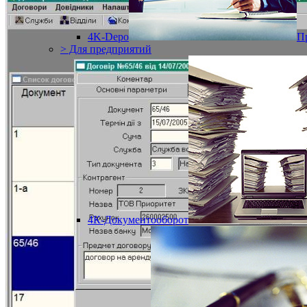
4K-Depo
П
> Для предприятий
4К-Документооборот