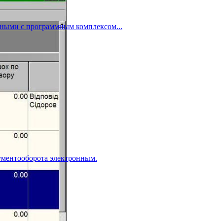
нными с программным комплексом...
ументооборота электронным.