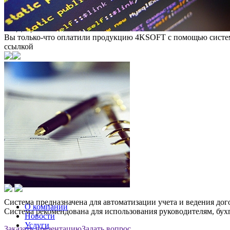
Продукты
Для предприятий
4К-Документ
4К-Документ
Вы только-что оплатили продукцию 4KSOFT с помощью системы
ссылкой
Система предназначена для автоматизации учета и ведения дог
О компании
Система рекомендована для использования руководителям, бух
Новости
Услуги
Заказать презентацию
Задать вопрос