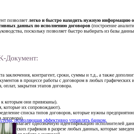
ент позволяет
легко и быстро находить нужную информацию о
тивных данных по исполнению договоров
(построение аналити
руководства, поскольку позволяет быстро выбирать из базы дан
K-Документ:
та заключения, контрагент, сроки, суммы и т.д., а также допол
окументов в процессе работы с договором в любых графических 
 оплат, закрытия этапов договора.
 к которым они привязаны).
м, которые их сопровождают).
ределение списка типов договоров, которые нужны предприятию
 договора).
стема, позволяющая эффективно управлять банком.
ое предполагает однозначную идентификацию исполнителей данны
литических графиков в разрезе любых данных, которые заведен