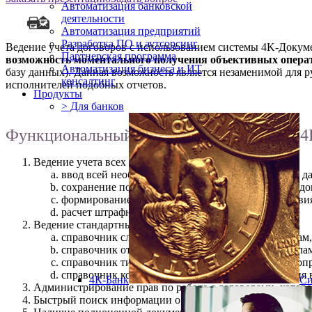
Автоматизация банковской
деятельности
Автоматизация предприятий
Разработка ПО и аутсорсинг
Ведение учета договоров с использованием системы 4K-Докум
Партнерская программа
возможность моментального получения объективных опера
Автоматизация бизнеса и ИТ
базу данных). Данная возможность является незаменимой для 
консалтинг
исполнителей подобных отчетов.
Продукты
> Для банков
Функциональный возможности системы 4
Ведение учета всех договоров предприятия:
ввод всей необходимой информацией о договоре: да
сохранение полного содержания договора и всех д
формирование календарных планов сроков действия,
расчет штрафных санкций по договору.
Ведение стандартных справочников:
справочник служб (разбивка договоров по службам,
справочник отделов (разбивка договоров по отдела
справочник типов документов (самостоятельное оп
справочник контрагентов (выбор для подключения в
4К-Банк
Cи
Администрирование прав по работе с договорами, котор
Быстрый поиск информации о договорах и построение ана