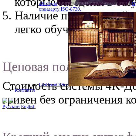
которые заведены в баз
4K-Crypt
П
стандарту ISO-8730.
Наличие полноценной 
легко обучаться работе 
Ценовая политика
Стоимость системы 4K-До
LibOpenOffice
Контакты
гривен без ограничения к
Русский
English