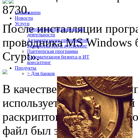
8730.
О компании
Новости
Услуги
После инсталляции прогр
Автоматизация банковской
деятельности
проводника MS Windows б
Автоматизация предприятий
Разработка ПО и аутсорсинг
Партнерская программа
Crypt».
Автоматизация бизнеса и ИТ
консалтинг
Продукты
> Для банков
В качестве ключа для кр
использует 8-символьный
раскриптования файла не
файл был закриптован.