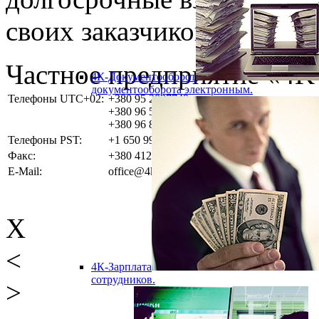
своих заказчиков.
Частное предприятие «4
4К-Документооборот
документооборота электронным.
Телефоны UTC+02:
+380 95 2837749
+380 96 5382923
+380 96 8285858
Телефоны PST:
+1 650 9962875
Факс:
+380 412 220813
E-Mail:
office@4k.com.ua
X
<
4К-Зарплата
сотрудников.
>