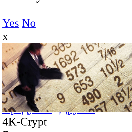
Yes
No
x
Продукты
Другие
4K-C
4K-Crypt