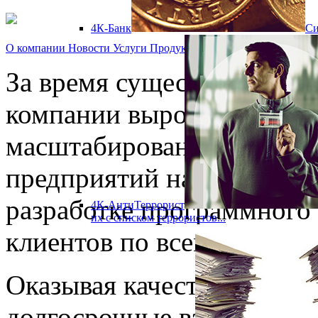
4К-Банк
Cи
О компании
Новости
Услуги
Продукты
Контакты
За время существования к
компании вырос от разраб
масштабирования програм
предприятий на территори
разработке программного 
4К-АнтиТеррорист
их с списком террористов...
клиентов по всему миру.
Оказывая качественный с
долгосрочные взаимоотно