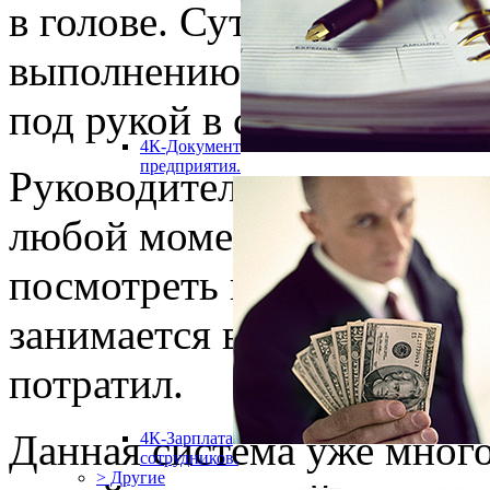
в голове. Суть задачи, р
выполнению, ход выполнен
под рукой в системе 4К-
4К-Документ
предприятия.
Руководителю система пр
любой момент времени, на
посмотреть как выполняют
занимается в данный моме
потратил.
Данная система уже много
4К-Зарплата
сотрудников.
> Другие