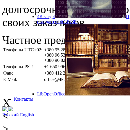
долгосрочные взаимоотно
4K-Crypt
П
своих заказчиков.
стандарту ISO-8730.
Частное предприятие «4
Телефоны UTC+02:
+380 95 2837749
+380 96 5382923
+380 96 8285858
Телефоны PST:
+1 650 9962875
Факс:
+380 412 220813
E-Mail:
office@4k.com.ua
LibOpenOffice
X
Контакты
<
Русский
English
>