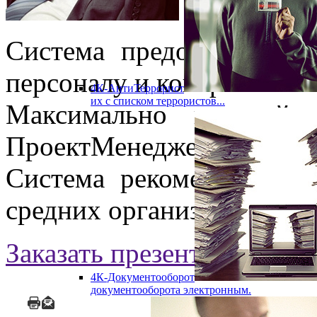
Система предоставляет 
персоналу и контроля за 
4К-АнтиТеррорист
их с списком террористов...
Максимально простой 
ПроектМенеджер легок и п
Система рекомендована 
средних организациях.
Заказать презентацию
Зада
4К-Документооборот
документооборота электронным.