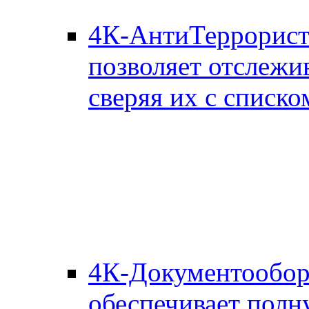
4К-АнтиТеррорис
позволяет отслежи
сверяя их с списко
4К-Документообор
обеспечивает полн