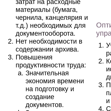
затрат на расходные
материалы (бумага,
чернила, канцелярия и
Опт
т.д.) необходимых для
упр
документооборота.
Нет необходимости в
У
содержании архива.
р
Повышения
К
продуктивности труда:
и
Значительная
д
экономия времени
П
на подготовку и
п
создание
и
документов.
С