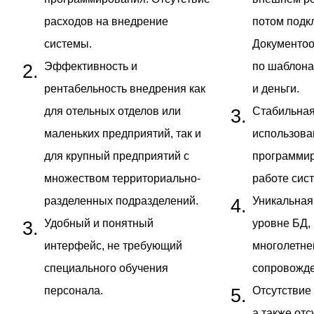
программирования. Отсутствие
внешнем ре
расходов на внедрение
потом подк
системы.
Документоо
Эффективность и
по шаблона
рентабельность внедрения как
и деньги.
для отельных отделов или
Стабильная
маленьких предприятий, так и
использова
для крупный предприятий с
программир
множеством территориально-
работе сист
разделенных подразделений.
Уникальная
Удобный и понятный
уровне БД,
интерфейс, не требующий
многолетне
специального обучения
сопровожде
персонала.
Отсутствие