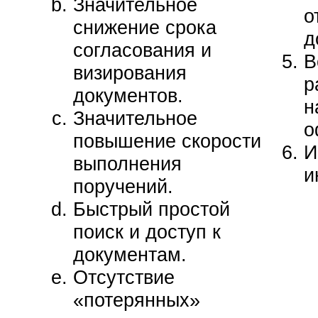
Значительное
о
снижение срока
д
согласования и
В
визирования
р
документов.
н
Значительное
о
повышение скорости
И
выполнения
и
поручений.
Быстрый простой
поиск и доступ к
документам.
Отсутствие
«потерянных»