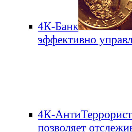
4К-Банк
эффективно управл
4К-АнтиТеррорис
позволяет отслежи