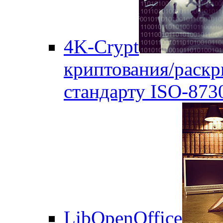
4K-Crypt
криптования/раск
стандарту ISO-873
LibOpenOffice