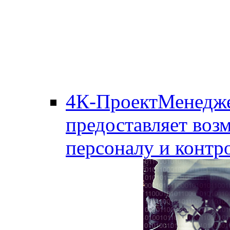
4К-ПроектМенедж
предоставляет воз
персоналу и контро