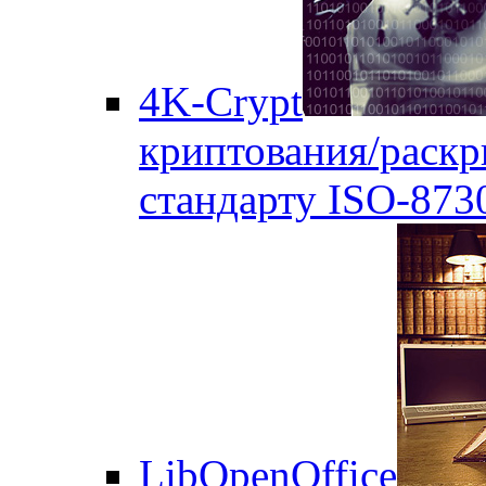
4K-Crypt
криптования/раск
стандарту ISO-873
LibOpenOffice