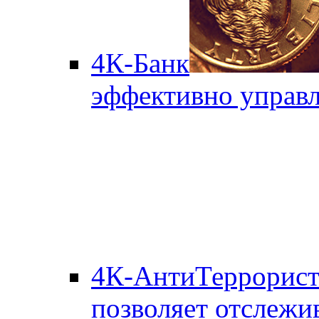
4К-Банк
эффективно управл
4К-АнтиТеррорис
позволяет отслежи