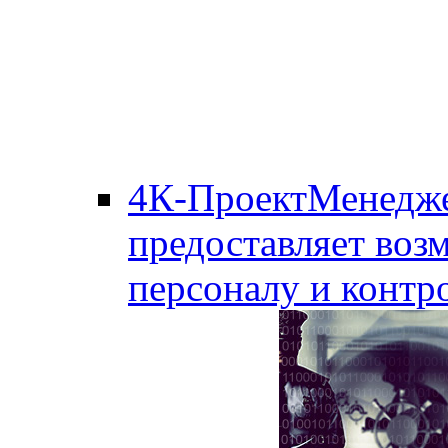
4К-ПроектМенедж
предоставляет воз
персоналу и контро