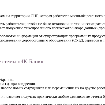
ком на территории СНГ, которая работает в масштабе реального 
сть работать так, чтобы не было остановки на технические расч
ет получение фиксированного логического набора данных (провод
 обработки информации от существующих программных продукто
спользования дорогостоящего оборудования (СУБД, серверов и т.
истемы «4К-Банк»
Украины.
и т.д. при внедрении.
 наборе новых сотрудников или перемещении их на другие рабоч
ти и позволяет получать практически любые финансовые отчеты 
них отчетов по анализу деятельности банка без привлечения ра