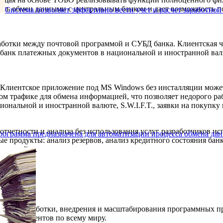
вать обмен данными с центральным банком и дает возможность 
Система позволяет эффективно вести учет и расчет заработной
аботки между почтовой программой и СУБД банка. Клиентская ча
 банк платежных документов в национальной и иностранной валю
. Клиентское приложение под MS Windows без инсталляции може
м трафике для обмена информацией, что позволяет недорого ра
иональной и иностранной валюте, S.W.I.F.T., заявки на покупку
отчетности и анализа без использования услуг разработчиков и
рограмма предназначена для автоматизации процесса обмена да
е продукты: анализ резервов, анализ кредитного состояния бан
ме on-line.
ос от разработки, внедрения и масштабирования программных п
аз для клиентов по всему миру.