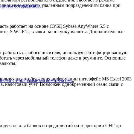
полноценно работать удаленным подразделениям банка при
 платы сотрудников.
сть работает на основе СУБД Sybase AnyWhere 5.5 с
те, S.W.I.F.T., заявки на покупку валюты. Дополнительные
т работать с любого носителя, используя сертифицированную
ботать через мобильный телефон даже в роуминге. Основные
 валюты.
спользуя для отображения информации интерфейс MS Excel 2003
нными с программным комплексом...
ка, налоговый учет. Возможен одновременный сеанс связи с
родуктов для банков и предприятий на территории СНГ до