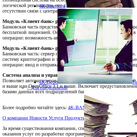
логической репликации, что позволяет полностью контролиро
4К-Зарплата
отсутствии связи с центральным офисом.
Модуль «Клиент-банк» режим off-line (файловый режим)
Банковская часть представляет собой программный модуль обр
бесплатной лицензией. Основные операции: ввод и отправка в
операции: возможность автоматизации работы ТОБО.
Модуль «Клиент-банк» режим on-line
Банковская часть: сервер приложений собственной разработки
систему криптографии и электронной подписи при минимально
операции: ввод и отправка в банк платежных документов в нац
Система анализа и управления банком
Позволяет автоматизировать процессы построения внутренней 
4K-Depo
П
и выше или OpenOffice 3.1 и выше. Включает предустановленны
> Для предприятий
базами данных всех подразделений банка подключенных в режи
Более подробно читайте здесь:
4K-BANK-rus.pdf
О компании
Новости
Услуги
Продукты
Контакты
За время существования компании, спектр услуг компании выр
оказания услуг по разработке программного обеспечения на зак