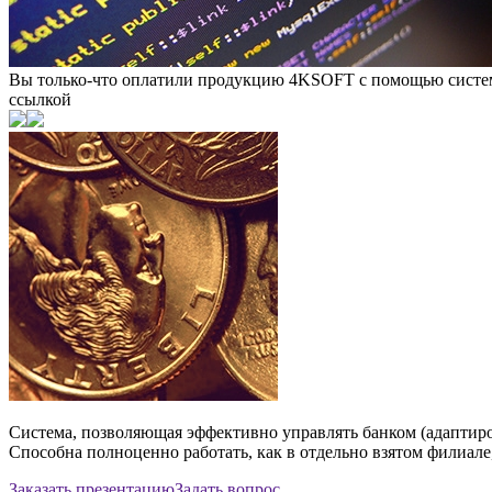
Продукты
Для банков
4К-Банк
4К-Банк
Вы только-что оплатили продукцию 4KSOFT с помощью системы
ссылкой
Cистема, позволяющая эффективно управлять банком (адаптиро
Способна полноценно работать, как в отдельно взятом филиале, 
Заказать презентацию
Задать вопрос