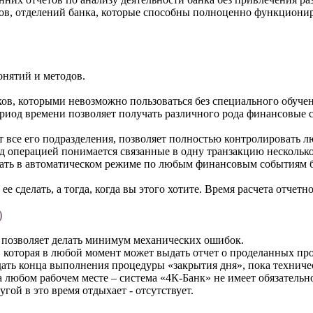
ов, отделений банка, которые способны полноценно функционир
онятий и методов.
ков, которыми невозможно пользоваться без специального обучен
иод времени позволяет получать различного рода финансовые св
 все его подразделения, позволяет полностью контролировать л
д операцией понимается связанные в одну транзакцию несколько
ать в автоматическом режиме по любым финансовым событиям бан
е сделать, а тогда, когда вы этого хотите. Время расчета отчетн
)
 позволяет делать минимум механических ошибок.
, которая в любой момент может выдать отчет о проделанных пр
ждать конца выполнения процедуры «закрытия дня», пока техниче
любом рабочем месте – система «4К-Банк» не имеет обязательно
гой в это время отдыхает - отсутствует.