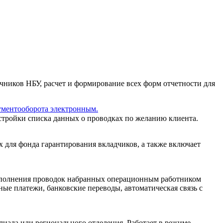
чников НБУ, расчет и формирование всех форм отчетности для
ументооборота электронным.
стройки списка данных о проводках по желанию клиента.
 для фонда гарантирования вкладчиков, а также включает
выполнения проводок набранных операционным работником
е платежи, банковские переводы, автоматическая связь с
иала или регионального отделения. Работает в режиме