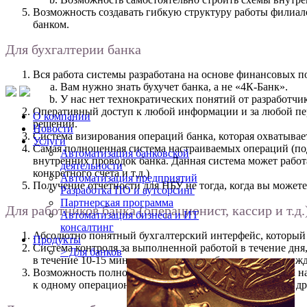
Возможность создавать гибкую структуру работы филиал
банком.
Для бухгалтерии банка
Вся работа системы разработана на основе финансовых п
Вам нужно знать бухучет банка, а не «4К-Банк».
У нас нет технократических понятий от разработчи
Оперативный доступ к любой информации и за любой пер
О компании
решений.
Новости
Система визирования операций банка, которая охватывает
Услуги
Самая полноценная система настраиваемых операций (по
Автоматизация банковской
внутренних проводок банка. Данная система может работ
деятельности
конкретного счета и т.д.)
Автоматизация предприятий
Получение отчетности для НБУ не тогда, когда вы можете е
Разработка ПО и аутсорсинг
Партнерская программа
Для работников банка (операционист, кассир и т.д.
Автоматизация бизнеса и ИТ
консалтинг
Абсолютно понятный бухгалтерский интерфейс, который
Продукты
Система контроля за выполненной работой в течение дня
> Для банков
в течение 10-15 мин. покинуть свое рабочее место и не 
Возможность полноценно обслуживать клиентов банка на 
к одному операционисту стоит в очереди 5 клиентов, а дру