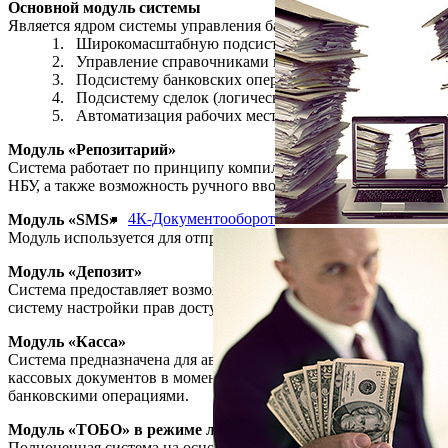
Основной модуль системы
Является ядром системы управления банком и включает в себя:
1. Широкомасштабную подсистему администрирования
2. Управление справочниками клиентов и счетов банка, ра
3. Подсистему банковских операций.
4. Подсистему сделок (логических банковских операций
5. Автоматизация рабочих мест операционистов, бухгалт
Модуль «Репозитарий»
Система работает по принципу компилятора отчетов. Предоста
НБУ, а также возможность ручного ввода для формирования не
4К-Документооборот
Модуль «SMS»
Модуль используется для отправки на мобильные телефоны SM
Модуль «Депозит»
Система предоставляет возможность ведения депозитов для фи
систему настройки прав доступа и выполнения операций, что 
Модуль «Касса»
Система предназначена для автоматизации работы кассы бан
кассовых документов в момент физической операции приема-вы
банковскими операциями.
Модуль «ТОБО» в режиме логической репликации
Полноценная система на основе основной базы банка, позвол