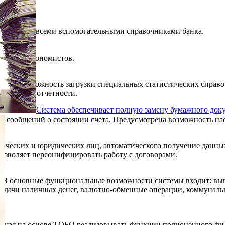
.
боту со всеми вспомогательными справочниками банка.
).
ерии и экономистов.
вляет возможность загрузки специальных статистических справо
обходимой отчетности.
Система обеспечивает полную замену бумажного док
S сообщений о состоянии счета. Предусмотрена возможность на
зических и юридических лиц, автоматического получение данных
позволяет персонифицировать работу с договорами.
ка. В основные функциональные возможности системы входит: 
дачи наличных денег, валютно-обменные операции, коммунальны
яющая на основе ТОБО реализовывать функции полноценного фил