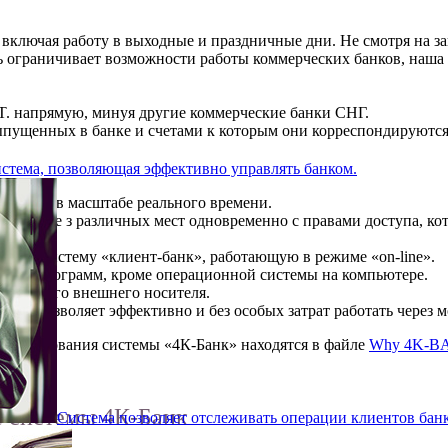
включая работу в выходные и праздничные дни. Не смотря на з
ь ограничивает возможности работы коммерческих банков, наша
.T. напрямую, минуя другие коммерческие банки СНГ.
выпущенных в банке и счетами к которым они корреспондируются
стема, позволяющая эффективно управлять банком.
четами в масштабе реального времени.
а в банке з различных мест одновременно с правами доступа, ко
нную систему «клиент-банк», работающую в режиме «on-line».
других программ, кроме операционной системы на компьютере.
я с любого внешнего носителя.
что позволяет эффективно и без особых затрат работать через 
спользования системы «4К-Банк» находятся в файле
Why 4K-BA
 системы 4К-Банк
Система позволяет отслеживать операции клиентов банка