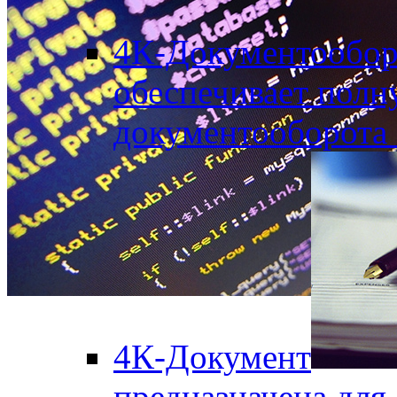
4К-Документообор
обеспечивает полн
документооборота
4К-Документ
предназначена для 