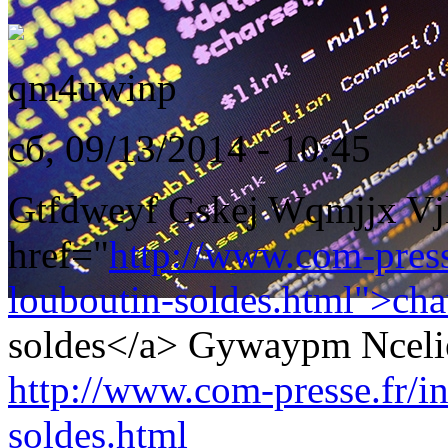
qm4uwinp
сб, 09/13/2014 - 10:45
Gtfdweyf Gskej Wqmjjx Vj
href="
http://www.com-presse
louboutin-soldes.html">chau
soldes</a> Gywaypm Ncelie
http://www.com-presse.fr/in
soldes.html