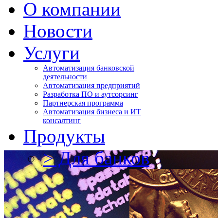
О компании
Новости
Услуги
Автоматизация банковской
деятельности
Автоматизация предприятий
Разработка ПО и аутсорсинг
Партнерская программа
Автоматизация бизнеса и ИТ
консалтинг
Продукты
> Для банков