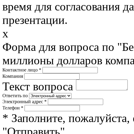
время для согласования д
презентации.
x
Форма для вопроса по "Б
миллионы долларов компа
Контактное лицо
*
Компания
Текст вопроса
Ответить по
Электронный адрес
*
Телефон
*
* Заполните, пожалуйста,
"Отправить".