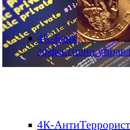
4К-Банк
эффективно управл
4К-АнтиТеррорис