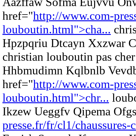
Aazffaw Sofma Eujvvu Onw
href="
http://www.com-presse
louboutin.html">cha...
chris
Hpzpqriu Dtcayn Xxzwar C
christian louboutin pas cher
Hhbmudimn Kqlbnlb Vevdby
href="
http://www.com-presse
louboutin.html">chr...
loubo
Ikzew Ueggfv Qipema Ofg
presse.fr/fr/cl1/chaussures-