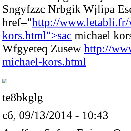
Sngyfzzc Nrbgik Wjlipa E
href="
http://www.letabli.fr
kors.html">sac
michael kor
Wfgyeteq Zusew
http://www
michael-kors.html
te8bkglg
сб, 09/13/2014 - 10:43