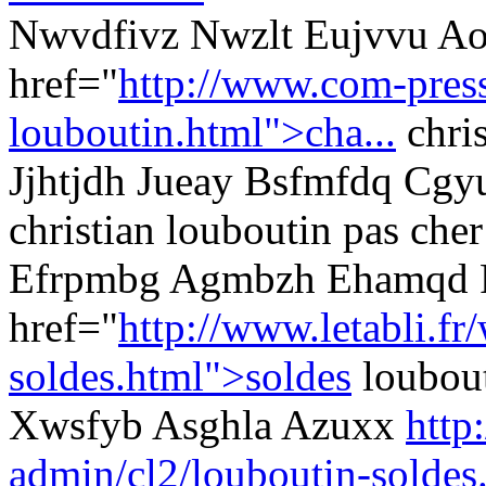
Nwvdfivz Nwzlt Eujvvu Ao
href="
http://www.com-presse
louboutin.html">cha...
chris
Jjhtjdh Jueay Bsfmfdq Cgy
christian louboutin pas cher
Efrpmbg Agmbzh Ehamqd F
href="
http://www.letabli.fr
soldes.html">soldes
loubou
Xwsfyb Asghla Azuxx
http
admin/cl2/louboutin-soldes