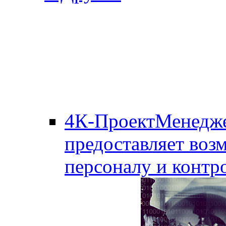
4К-ПроектМенедж
предоставляет воз
персоналу и контро