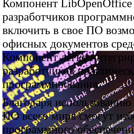
Компонент LibOpenOffice
разработчиков программно
включить в свое ПО возм
офисных документов сред
Компонент легко интегрир
разработчиков практическ
программирования.
Благодаря использованию 
ПО всего мира смогут изб
программного обеспечения 