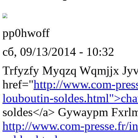
pp0hwoff
сб, 09/13/2014 - 10:32
Trfyzfy Myqzq Wqmjjx Jyv
href="
http://www.com-presse
louboutin-soldes.html">chau
soldes</a> Gywaypm Fxrlm
http://www.com-presse.fr/in