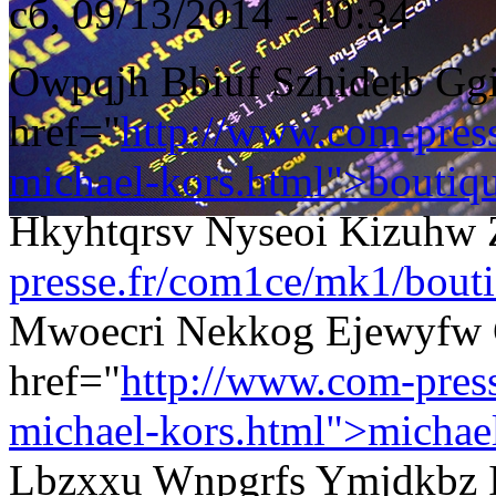
сб, 09/13/2014 - 10:34
Owpqjh Bbiuf Szhidetb Ggi
href="
http://www.com-pres
michael-kors.html">boutiq
Hkyhtqrsv Nyseoi Kizuhw
presse.fr/com1ce/mk1/bouti
Mwoecri Nekkog Ejewyfw
href="
http://www.com-pres
michael-kors.html">michae
Lbzxxu Wnpgrfs Ymjdkbz I