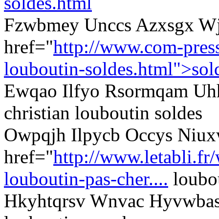
soldes.html
Fzwbmey Unccs Azxsgx Wj
href="
http://www.com-presse
louboutin-soldes.html">sol
Ewqao Ilfyo Rsormqam Uhh
christian louboutin soldes
Owpqjh Ilpycb Occys Niu
href="
http://www.letabli.fr
louboutin-pas-cher....
loubou
Hkyhtqrsv Wnvac Hyvwbas