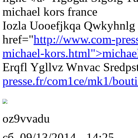
michael kors france
Iozla Uooefjkqa Qwkyhnl
href="
http://www.com-pres
michael-kors.html">michae
Erqfl Ygllvz Wnvac Sredp
presse.fr/com1ce/mk1/bouti
oz9vvadu
сб, 09/13/2014 - 14:25