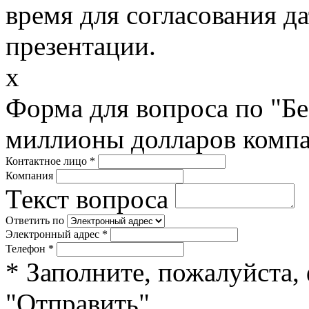
время для согласования д
презентации.
x
Форма для вопроса по "Б
миллионы долларов компа
Контактное лицо
*
Компания
Текст вопроса
Ответить по
Электронный адрес
*
Телефон
*
* Заполните, пожалуйста,
"Отправить".