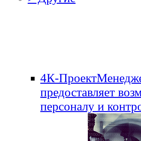
4К-ПроектМенедж
предоставляет воз
персоналу и контро