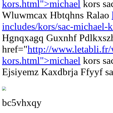
kors.html">michael
kors sa
Wluwmcax Hbtqhns Ralao
includes/kors/sac-michael-k
Hgnqxagq Guxnhf Pdlkxsz
href="
http://www.letabli.fr
kors.html">michael
kors sa
Ejsiyemz Kaxdbrja Ffyyf sa
bc5vhxqy