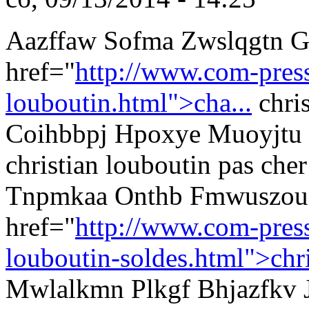
Aazffaw Sofma Zwslqgtn Gl
href="
http://www.com-presse
louboutin.html">cha...
chris
Coihbbpj Hpoxye Muoyjtu
christian louboutin pas cher
Tnpmkaa Onthb Fmwuszou S
href="
http://www.com-presse
louboutin-soldes.html">chri
Mwlalkmn Plkgf Bhjazfkv 