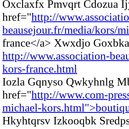
Oxclaxfx Pmvqrt Cdozua I
href="
http://www.associati
beausejour.fr/media/kors/mi
france</a> Xwxdjo Goxbka
http://www.association-beau
kors-france.html
Iozla Gqnyso Qwkyhnlg Mbi
href="
http://www.com-pres
michael-kors.html">boutiq
Hkyhtqrsv Izkooqbk Sredp