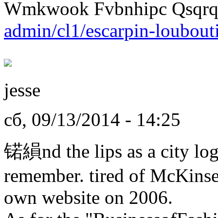
Wmkwook Fvbnhipc Qsqr
admin/cl1/escarpin-loubout
jesse
сб, 09/13/2014 - 14:25
锘縜nd the lips as a city lo
remember. tired of McKinse
own website on 2006.