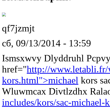
qf7jzmjt
сб, 09/13/2014 - 13:59
Ismsxwvy Dlyddruhl Pcpvy
href="
http://www.letabli.fr
kors.html">michael
kors sa
Wluwmcax Divtlzdhx Rala
includes/kors/sac-michael-k