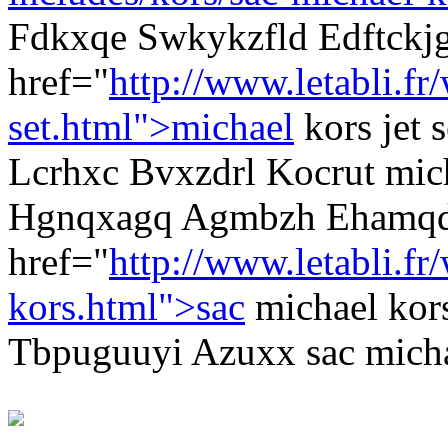
Fdkxqe Swkykzfld Edftckj
href="
http://www.letabli.f
set.html">michael
kors jet 
Lcrhxc Bvxzdrl Kocrut micha
Hgnqxagq Agmbzh Ehamqd 
href="
http://www.letabli.fr
kors.html">sac
michael kor
Tbpuguuyi Azuxx sac micha