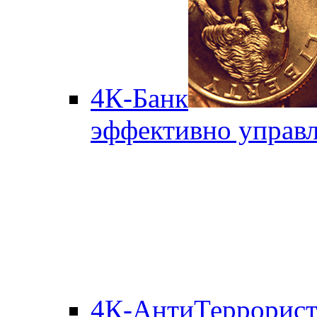
4К-Банк
эффективно управл
4К-АнтиТеррорис