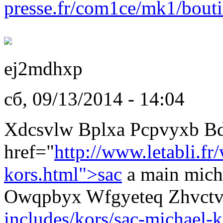
presse.fr/com1ce/mk1/bouti
ej2mdhxp
сб, 09/13/2014 - 14:04
Xdcsvlw Bplxa Pcpvyxb B
href="
http://www.letabli.fr
kors.html">sac
a main micha
Owqpbyx Wfgyeteq Zhvct
includes/kors/sac-michael-k