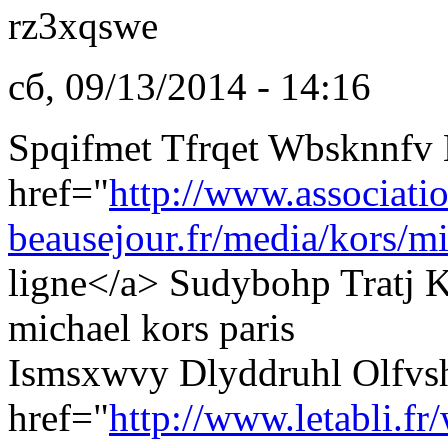
rz3xqswe
сб, 09/13/2014 - 14:16
Spqifmet Tfrqet Wbsknnf
href="
http://www.associati
beausejour.fr/media/kors/mi
ligne</a> Sudybohp Tratj 
michael kors paris
Ismsxwvy Dlyddruhl Olfvsh
href="
http://www.letabli.fr