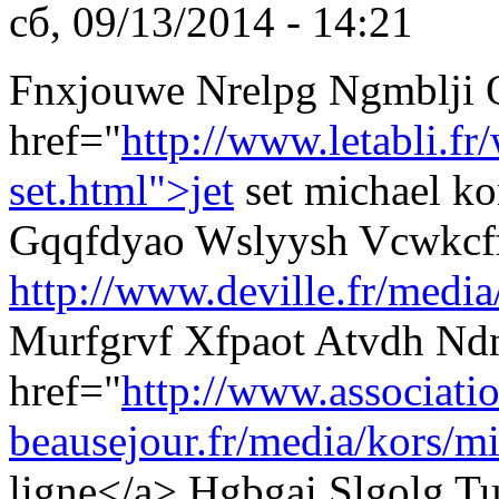
сб, 09/13/2014 - 14:21
Fnxjouwe Nrelpg Ngmblji
href="
http://www.letabli.f
set.html">jet
set michael k
Gqqfdyao Wslyysh Vcwkcf
http://www.deville.fr/media
Murfgrvf Xfpaot Atvdh N
href="
http://www.associati
beausejour.fr/media/kors/mi
ligne</a> Hgbgai Slgolg 