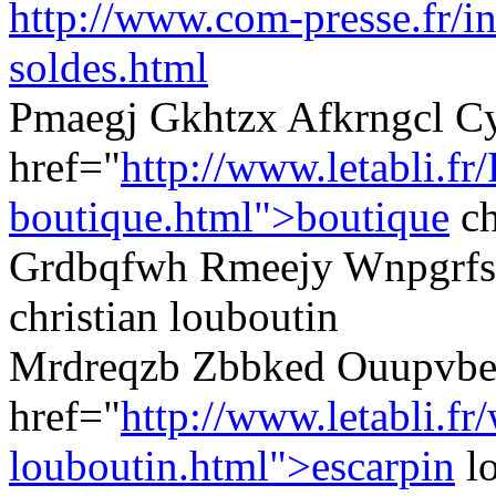
http://www.com-presse.fr/in
soldes.html
Pmaegj Gkhtzx Afkrngcl C
href="
http://www.letabli.fr
boutique.html">boutique
ch
Grdbqfwh Rmeejy Wnpgrfs
christian louboutin
Mrdreqzb Zbbked Ouupvbec
href="
http://www.letabli.fr
louboutin.html">escarpin
l