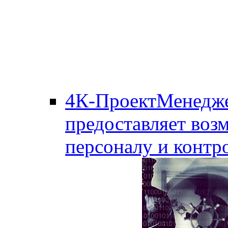
4К-ПроектМенедж
предоставляет воз
персоналу и контро