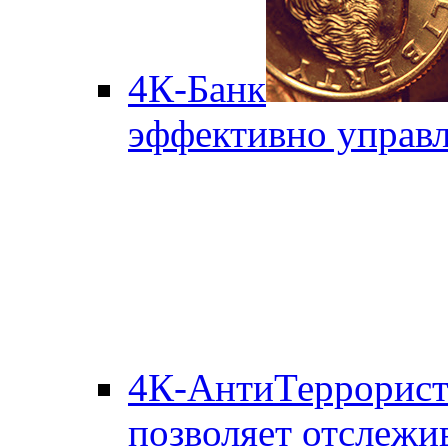
4К-Банк
эффективно управл
4К-АнтиТеррорис
позволяет отслежи