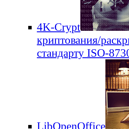
4K-Crypt
криптования/раск
стандарту ISO-873
LibOpenOffice